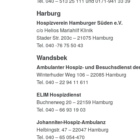
Tel. 040 – 513 25 111 und 0171-941 33 39
Harburg
Hospizverein Hamburger Süden e.V.
c/o Helios Mariahilf Klinik
Stader Str. 203c – 21075 Hamburg
Tel. 040 -76 75 50 43
Wandsbek
Ambulanter Hospiz- und Besuchsdienst der
Winterhuder Weg 106 – 22085 Hamburg
Tel. 040 – 22 94 11 611
ELIM
Hospizdienst
Buchnerweg 20 – 22159 Hamburg
Tel. 040 – 66 93 19 03
Johanniter-Hospiz-Ambulanz
Helbingstr. 47 – 22047 Hamburg
Tel. 040 – 65 054-470