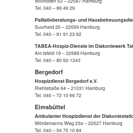
Willhöden 53 – 22587 Hamburg
Tel. 040 – 86 49 29
Palliativberatungs- und Hausbetreuungsdie
Suurheid 20 – 22559 Hamburg
Tel. 040 – 81 91 23 92
TABEA
-Hospiz-Dienste im Diakoniewerk T
Am Isfeld 19 – 22589 Hamburg
Tel. 040 – 80 92-1243
Bergedorf
Hospizdienst Bergedorf e.V.
Riehlstraße 64 – 21031 Hamburg
Tel. 040 – 72 10 66 72
Eimsbüttel
Ambulanter Hospizdienst der Diakoniestati
Wördemanns Weg 23a – 22527 Hamburg
Tel. 040 – 54 75 10 84